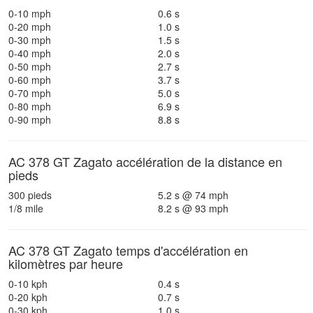
0-10 mph
0.6 s
0-20 mph
1.0 s
0-30 mph
1.5 s
0-40 mph
2.0 s
0-50 mph
2.7 s
0-60 mph
3.7 s
0-70 mph
5.0 s
0-80 mph
6.9 s
0-90 mph
8.8 s
AC 378 GT Zagato accélération de la distance en
pieds
300 pieds
5.2 s @ 74 mph
1/8 mile
8.2 s @ 93 mph
AC 378 GT Zagato temps d'accélération en
kilomètres par heure
0-10 kph
0.4 s
0-20 kph
0.7 s
0-30 kph
1.0 s