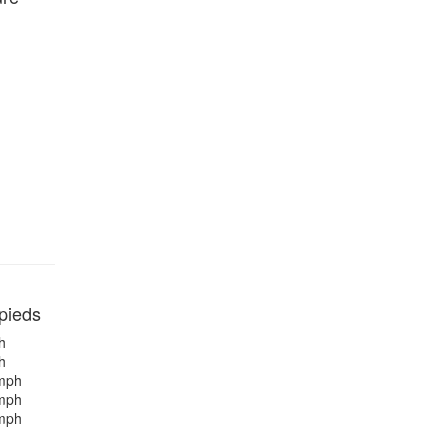
 pieds
h
h
mph
mph
mph