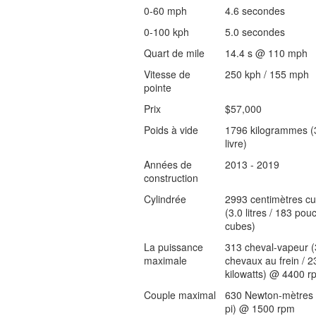
0-60 mph
4.6 secondes
0-100 kph
5.0 secondes
Quart de mile
14.4 s @ 110 mph
Vitesse de
250 kph / 155 mph
pointe
Prix
$57,000
Poids à vide
1796 kilogrammes (
livre)
Années de
2013 - 2019
construction
Cylindrée
2993 centimètres c
(3.0 litres / 183 pou
cubes)
La puissance
313 cheval-vapeur 
maximale
chevaux au frein / 2
kilowatts) @ 4400 r
Couple maximal
630 Newton-mètres 
pi) @ 1500 rpm