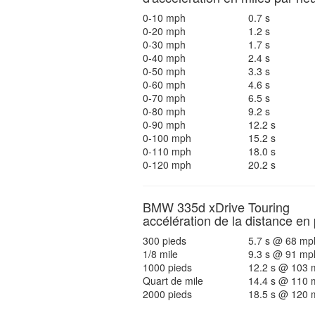
0-10 mph
0.7 s
0-20 mph
1.2 s
0-30 mph
1.7 s
0-40 mph
2.4 s
0-50 mph
3.3 s
0-60 mph
4.6 s
0-70 mph
6.5 s
0-80 mph
9.2 s
0-90 mph
12.2 s
0-100 mph
15.2 s
0-110 mph
18.0 s
0-120 mph
20.2 s
BMW 335d xDrive Touring
accélération de la distance en
300 pieds
5.7 s @ 68 mp
1/8 mile
9.3 s @ 91 mp
1000 pieds
12.2 s @ 103 
Quart de mile
14.4 s @ 110 
2000 pieds
18.5 s @ 120 