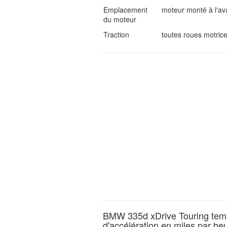
Emplacement
moteur monté à l'av
du moteur
Traction
toutes roues motric
BMW 335d xDrive Touring tem
d'accélération en miles par he