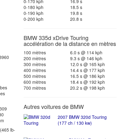
0-170 kph
16.9 s
0-180 kph
18.5 s
0-190 kph
19.8 s
0-200 kph
20.8 s
BMW 335d xDrive Touring
accélération de la distance en mètres
100 mètres
6.0 s @ 114 kph
3960
200 mètres
9.3 s @ 146 kph
300 mètres
12.0 s @ 165 kph
400 mètres
14.4 s @ 177 kph
500 mètres
16.5 s @ 186 kph
600 mètres
18.4 s @ 192 kph
ubes
700 mètres
20.2 s @ 198 kph
ces
Autres voitures de BMW
(309
30
2007 BMW 320d Touring
pm
(177 ch / 130 kw)
(465 lb-