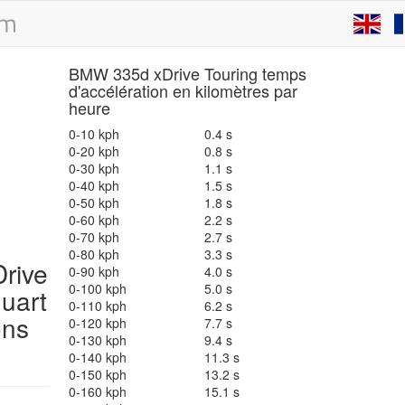
BMW 335d xDrive Touring temps
d'accélération en kilomètres par
heure
0-10 kph
0.4 s
0-20 kph
0.8 s
0-30 kph
1.1 s
0-40 kph
1.5 s
0-50 kph
1.8 s
0-60 kph
2.2 s
0-70 kph
2.7 s
0-80 kph
3.3 s
rive
0-90 kph
4.0 s
0-100 kph
5.0 s
uart
0-110 kph
6.2 s
ons
0-120 kph
7.7 s
0-130 kph
9.4 s
0-140 kph
11.3 s
0-150 kph
13.2 s
0-160 kph
15.1 s