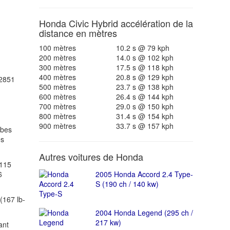
Honda Civic Hybrid accélération de la
distance en mètres
100 mètres
10.2 s @ 79 kph
200 mètres
14.0 s @ 102 kph
300 mètres
17.5 s @ 118 kph
400 mètres
20.8 s @ 129 kph
2851
500 mètres
23.7 s @ 138 kph
600 mètres
26.4 s @ 144 kph
700 mètres
29.0 s @ 150 kph
800 mètres
31.4 s @ 154 kph
900 mètres
33.7 s @ 157 kph
ubes
es
Autres voitures de Honda
(115
6
2005 Honda Accord 2.4 Type-
S (190 ch / 140 kw)
(167 lb-
2004 Honda Legend (295 ch /
217 kw)
ant