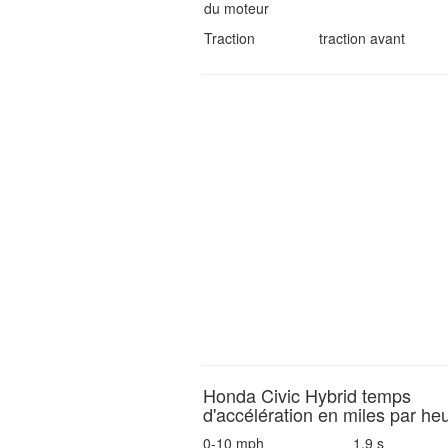
du moteur
Traction
traction avant
Honda Civic Hybrid temps
d'accélération en miles par he
0-10 mph
1.9 s