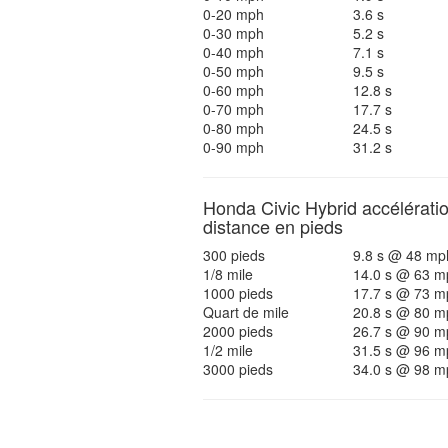
0-20 mph
3.6 s
0-30 mph
5.2 s
0-40 mph
7.1 s
0-50 mph
9.5 s
0-60 mph
12.8 s
0-70 mph
17.7 s
0-80 mph
24.5 s
0-90 mph
31.2 s
Honda Civic Hybrid accélératio
distance en pieds
300 pieds
9.8 s @ 48 mp
1/8 mile
14.0 s @ 63 m
1000 pieds
17.7 s @ 73 m
Quart de mile
20.8 s @ 80 m
2000 pieds
26.7 s @ 90 m
1/2 mile
31.5 s @ 96 m
3000 pieds
34.0 s @ 98 m