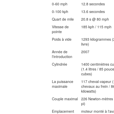
0-60 mph
12.8 secondes
0-100 kph
13.6 secondes
Quart de mile
20.8 s @ 80 mph
Vitesse de
185 kph / 115 mph
pointe
Poids à vide
1293 kilogrammes (
livre)
Année de
2007
l'introduction
Cylindrée
1400 centimètres c
(1.4 litres / 85 pouc
cubes)
La puissance
117 cheval-vapeur 
maximale
chevaux au frein / 8
kilowatts)
Couple maximal
226 Newton-mètres 
pi)
Emplacement
moteur monté à l'av