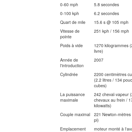
0-60 mph
5.8 secondes
0-100 kph
6.2 secondes
Quart de mile
15.6 s @ 105 mph
Vitesse de
251 kph / 156 mph
pointe
Poids à vide
1270 kilogrammes (
livre)
Année de
2007
l'introduction
Cylindrée
2200 centimètres c
(2.2 litres / 134 pou
cubes)
La puissance
242 cheval-vapeur 
maximale
chevaux au frein / 1
kilowatts)
Couple maximal
221 Newton-mètres 
pi)
Emplacement
moteur monté à l'av