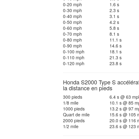
0-20 mph
1.6 s
0-30 mph
2.3 s
0-40 mph
3.1 s
0-50 mph
4.2 s
0-60 mph
5.8 s
0-70 mph
8.1 s
0-80 mph
11.1 s
0-90 mph
14.6 s
0-100 mph
18.1 s
0-110 mph
21.3 s
0-120 mph
23.8 s
Honda S2000 Type S accélérat
la distance en pieds
300 pieds
6.4 s @ 63 mp
1/8 mile
10.1 s @ 85 m
1000 pieds
13.2 s @ 97 m
Quart de mile
15.6 s @ 105 
2000 pieds
20.0 s @ 116 
1/2 mile
23.6 s @ 123 