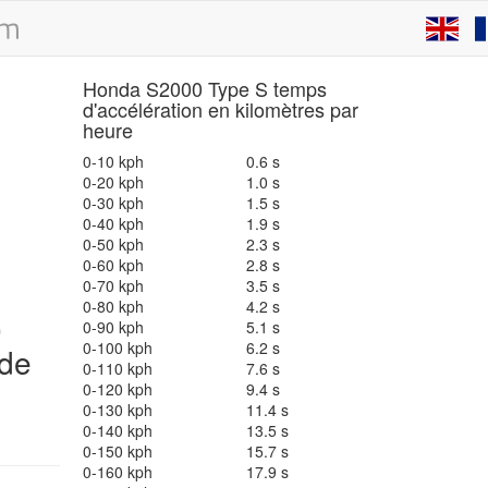
Honda S2000 Type S temps
d'accélération en kilomètres par
heure
0-10 kph
0.6 s
0-20 kph
1.0 s
0-30 kph
1.5 s
0-40 kph
1.9 s
0-50 kph
2.3 s
0-60 kph
2.8 s
0-70 kph
3.5 s
0-80 kph
4.2 s
0
0-90 kph
5.1 s
0-100 kph
6.2 s
 de
0-110 kph
7.6 s
0-120 kph
9.4 s
0-130 kph
11.4 s
0-140 kph
13.5 s
0-150 kph
15.7 s
0-160 kph
17.9 s