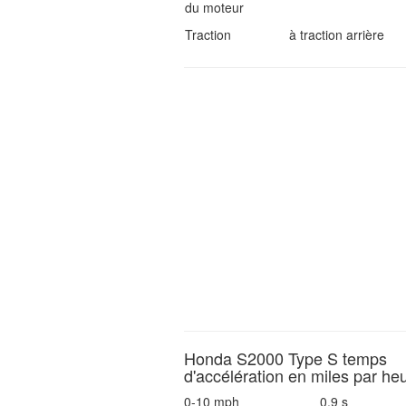
du moteur
Traction
à traction arrière
Honda S2000 Type S temps
d'accélération en miles par he
0-10 mph
0.9 s