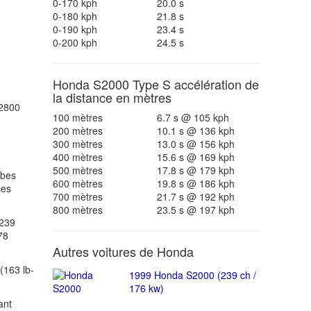
0-170 kph
20.0 s
0-180 kph
21.8 s
0-190 kph
23.4 s
0-200 kph
24.5 s
Honda S2000 Type S accélération de
la distance en mètres
2800
100 mètres
6.7 s @ 105 kph
200 mètres
10.1 s @ 136 kph
300 mètres
13.0 s @ 156 kph
400 mètres
15.6 s @ 169 kph
500 mètres
17.8 s @ 179 kph
ubes
600 mètres
19.8 s @ 186 kph
ces
700 mètres
21.7 s @ 192 kph
800 mètres
23.5 s @ 197 kph
(239
78
Autres voitures de Honda
(163 lb-
1999 Honda S2000 (239 ch /
176 kw)
ant