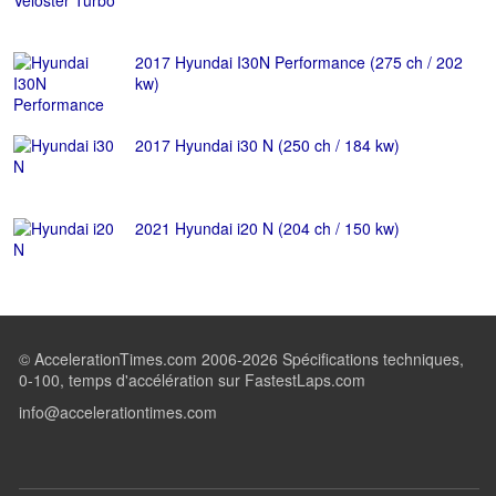
2017 Hyundai I30N Performance (275 ch / 202
kw)
2017 Hyundai i30 N (250 ch / 184 kw)
2021 Hyundai i20 N (204 ch / 150 kw)
© AccelerationTimes.com 2006-2026 Spécifications techniques,
0-100, temps d'accélération sur FastestLaps.com
info@accelerationtimes.com