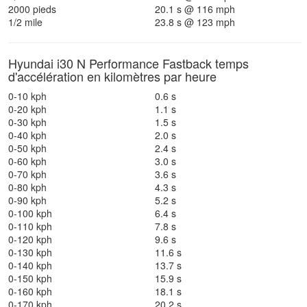
2000 pieds
20.1 s @ 116 mph
1/2 mile
23.8 s @ 123 mph
Hyundai i30 N Performance Fastback temps
d'accélération en kilomètres par heure
0-10 kph
0.6 s
0-20 kph
1.1 s
0-30 kph
1.5 s
0-40 kph
2.0 s
0-50 kph
2.4 s
0-60 kph
3.0 s
0-70 kph
3.6 s
0-80 kph
4.3 s
0-90 kph
5.2 s
0-100 kph
6.4 s
0-110 kph
7.8 s
0-120 kph
9.6 s
0-130 kph
11.6 s
0-140 kph
13.7 s
0-150 kph
15.9 s
0-160 kph
18.1 s
0-170 kph
20.2 s