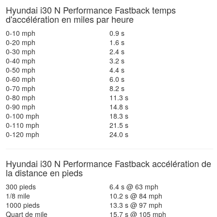
Hyundai i30 N Performance Fastback temps
d'accélération en miles par heure
0-10 mph
0.9 s
0-20 mph
1.6 s
0-30 mph
2.4 s
0-40 mph
3.2 s
0-50 mph
4.4 s
0-60 mph
6.0 s
0-70 mph
8.2 s
0-80 mph
11.3 s
0-90 mph
14.8 s
0-100 mph
18.3 s
0-110 mph
21.5 s
0-120 mph
24.0 s
Hyundai i30 N Performance Fastback accélération de
la distance en pieds
300 pieds
6.4 s @ 63 mph
1/8 mile
10.2 s @ 84 mph
1000 pieds
13.3 s @ 97 mph
Quart de mile
15.7 s @ 105 mph