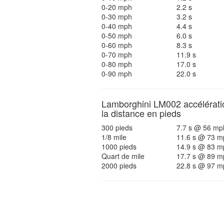
0-20 mph
2.2 s
0-30 mph
3.2 s
0-40 mph
4.4 s
0-50 mph
6.0 s
0-60 mph
8.3 s
0-70 mph
11.9 s
0-80 mph
17.0 s
0-90 mph
22.0 s
Lamborghini LM002 accélérati
la distance en pieds
300 pieds
7.7 s @ 56 mp
1/8 mile
11.6 s @ 73 m
1000 pieds
14.9 s @ 83 m
Quart de mile
17.7 s @ 89 m
2000 pieds
22.8 s @ 97 m