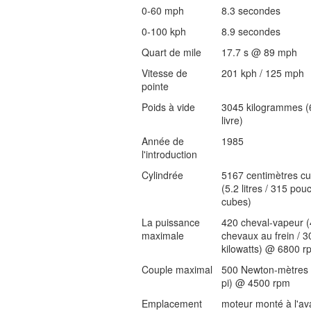
0-60 mph
8.3 secondes
0-100 kph
8.9 secondes
Quart de mile
17.7 s @ 89 mph
Vitesse de
201 kph / 125 mph
pointe
Poids à vide
3045 kilogrammes (
livre)
Année de
1985
l'introduction
Cylindrée
5167 centimètres c
(5.2 litres / 315 pou
cubes)
La puissance
420 cheval-vapeur 
maximale
chevaux au frein / 3
kilowatts) @ 6800 r
Couple maximal
500 Newton-mètres 
pi) @ 4500 rpm
Emplacement
moteur monté à l'av