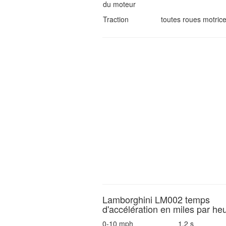
du moteur
Traction
toutes roues motric
Lamborghini LM002 temps
d'accélération en miles par he
0-10 mph
1.2 s