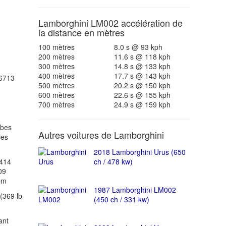
Lamborghini LM002 accélération de
la distance en mètres
100 mètres
8.0 s @ 93 kph
200 mètres
11.6 s @ 118 kph
300 mètres
14.8 s @ 133 kph
400 mètres
17.7 s @ 143 kph
6713
500 mètres
20.2 s @ 150 kph
600 mètres
22.6 s @ 155 kph
700 mètres
24.9 s @ 159 kph
ubes
Autres voitures de Lamborghini
ces
2018 Lamborghini Urus (650
(414
ch / 478 kw)
09
pm
1987 Lamborghini LM002
(369 lb-
(450 ch / 331 kw)
ant