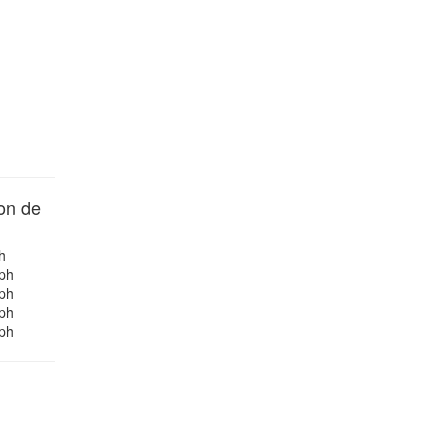
on de
h
ph
ph
ph
ph