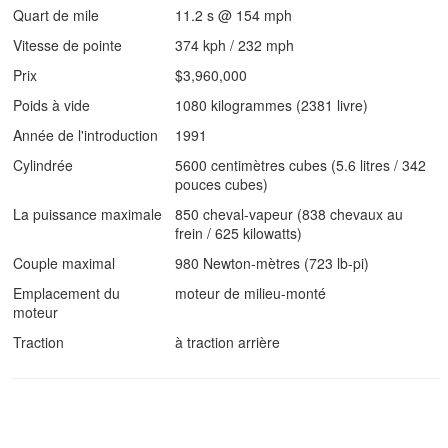
Quart de mile
11.2 s @ 154 mph
Vitesse de pointe
374 kph / 232 mph
Prix
$3,960,000
Poids à vide
1080 kilogrammes (2381 livre)
Année de l'introduction
1991
Cylindrée
5600 centimètres cubes (5.6 litres / 342
pouces cubes)
La puissance maximale
850 cheval-vapeur (838 chevaux au
frein / 625 kilowatts)
Couple maximal
980 Newton-mètres (723 lb-pi)
Emplacement du
moteur de milieu-monté
moteur
Traction
à traction arrière