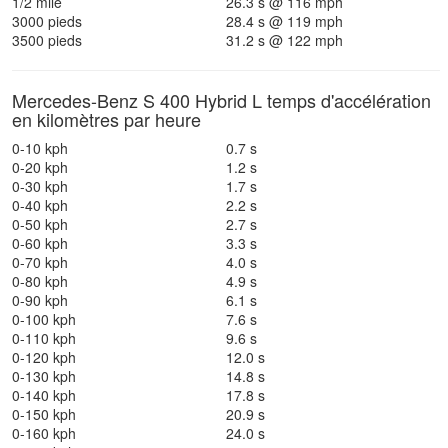
1/2 mile
26.3 s @ 116 mph
3000 pieds
28.4 s @ 119 mph
3500 pieds
31.2 s @ 122 mph
Mercedes-Benz S 400 Hybrid L temps d'accélération
en kilomètres par heure
0-10 kph
0.7 s
0-20 kph
1.2 s
0-30 kph
1.7 s
0-40 kph
2.2 s
0-50 kph
2.7 s
0-60 kph
3.3 s
0-70 kph
4.0 s
0-80 kph
4.9 s
0-90 kph
6.1 s
0-100 kph
7.6 s
0-110 kph
9.6 s
0-120 kph
12.0 s
0-130 kph
14.8 s
0-140 kph
17.8 s
0-150 kph
20.9 s
0-160 kph
24.0 s