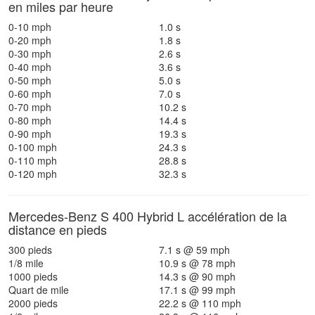
en miles par heure
0-10 mph
1.0 s
0-20 mph
1.8 s
0-30 mph
2.6 s
0-40 mph
3.6 s
0-50 mph
5.0 s
0-60 mph
7.0 s
0-70 mph
10.2 s
0-80 mph
14.4 s
0-90 mph
19.3 s
0-100 mph
24.3 s
0-110 mph
28.8 s
0-120 mph
32.3 s
Mercedes-Benz S 400 Hybrid L accélération de la
distance en pieds
300 pieds
7.1 s @ 59 mph
1/8 mile
10.9 s @ 78 mph
1000 pieds
14.3 s @ 90 mph
Quart de mile
17.1 s @ 99 mph
2000 pieds
22.2 s @ 110 mph