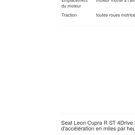
Emplacement
moteur monté à l'av
du moteur
Traction
toutes roues motric
Seat Leon Cupra R ST 4Drive
d'accélération en miles par he