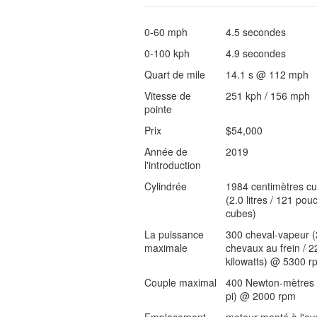
0-60 mph
4.5 secondes
0-100 kph
4.9 secondes
Quart de mile
14.1 s @ 112 mph
Vitesse de
251 kph / 156 mph
pointe
Prix
$54,000
Année de
2019
l'introduction
Cylindrée
1984 centimètres c
(2.0 litres / 121 pou
cubes)
La puissance
300 cheval-vapeur 
maximale
chevaux au frein / 2
kilowatts) @ 5300 r
Couple maximal
400 Newton-mètres 
pi) @ 2000 rpm