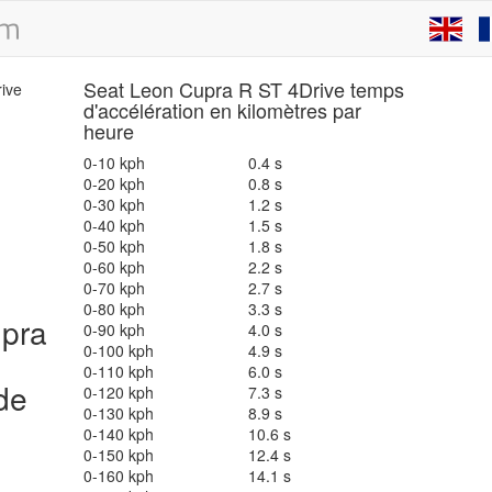
Seat Leon Cupra R ST 4Drive temps
d'accélération en kilomètres par
heure
0-10 kph
0.4 s
0-20 kph
0.8 s
0-30 kph
1.2 s
0-40 kph
1.5 s
0-50 kph
1.8 s
0-60 kph
2.2 s
0-70 kph
2.7 s
0-80 kph
3.3 s
pra
0-90 kph
4.0 s
0-100 kph
4.9 s
0-110 kph
6.0 s
 de
0-120 kph
7.3 s
0-130 kph
8.9 s
0-140 kph
10.6 s
0-150 kph
12.4 s
0-160 kph
14.1 s