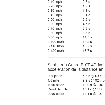
0-10 mph
0.7 s
0-20 mph
1.2 s
0-30 mph
1.8 s
0-40 mph
2.4 s
0-50 mph
3.3 s
0-60 mph
4.5 s
0-70 mph
6.3 s
0-80 mph
8.7 s
0-90 mph
11.5 s
0-100 mph
14.2 s
0-110 mph
16.7 s
0-120 mph
18.7 s
Seat Leon Cupra R ST 4Drive
accélération de la distance en
300 pieds
5.7 s @ 69 mp
1/8 mile
9.2 s @ 92 mp
1000 pieds
12.0 s @ 104 
Quart de mile
14.1 s @ 112 
2000 pieds
18.1 s @ 122 