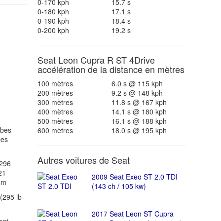
0-170 kph
15.7 s
0-180 kph
17.1 s
0-190 kph
18.4 s
0-200 kph
19.2 s
Seat Leon Cupra R ST 4Drive
accélération de la distance en mètres
100 mètres
6.0 s @ 115 kph
200 mètres
9.2 s @ 148 kph
300 mètres
11.8 s @ 167 kph
400 mètres
14.1 s @ 180 kph
500 mètres
16.1 s @ 188 kph
ubes
600 mètres
18.0 s @ 195 kph
ces
Autres voitures de Seat
(296
21
2009 Seat Exeo ST 2.0 TDI
pm
(143 ch / 105 kw)
(295 lb-
2017 Seat Leon ST Cupra