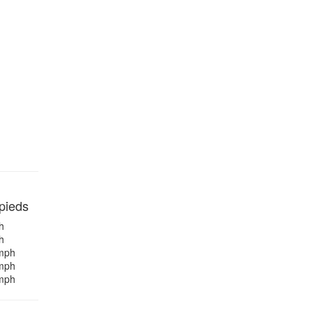
 pieds
h
h
mph
mph
mph