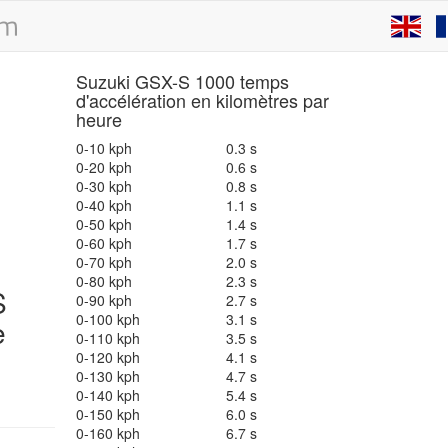
Suzuki GSX-S 1000 temps
d'accélération en kilomètres par
heure
0-10 kph
0.3 s
0-20 kph
0.6 s
0-30 kph
0.8 s
0-40 kph
1.1 s
0-50 kph
1.4 s
0-60 kph
1.7 s
0-70 kph
2.0 s
0-80 kph
2.3 s
S
0-90 kph
2.7 s
0-100 kph
3.1 s
e
0-110 kph
3.5 s
0-120 kph
4.1 s
0-130 kph
4.7 s
0-140 kph
5.4 s
0-150 kph
6.0 s
0-160 kph
6.7 s