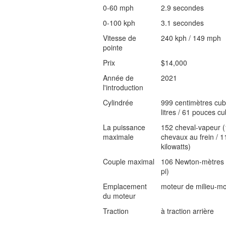
0-60 mph
2.9 secondes
0-100 kph
3.1 secondes
Vitesse de
240 kph / 149 mph
pointe
Prix
$14,000
Année de
2021
l'introduction
Cylindrée
999 centimètres cub
litres / 61 pouces c
La puissance
152 cheval-vapeur 
maximale
chevaux au frein / 1
kilowatts)
Couple maximal
106 Newton-mètres (
pi)
Emplacement
moteur de milieu-m
du moteur
Traction
à traction arrière