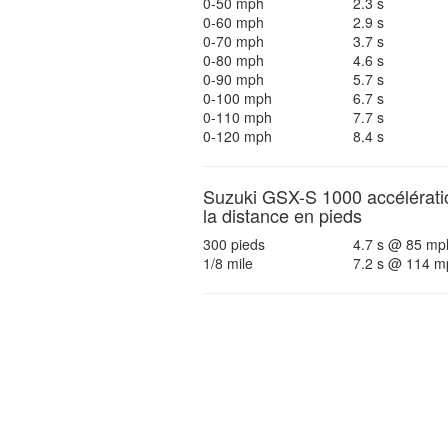
0-50 mph
2.3 s
0-60 mph
2.9 s
0-70 mph
3.7 s
0-80 mph
4.6 s
0-90 mph
5.7 s
0-100 mph
6.7 s
0-110 mph
7.7 s
0-120 mph
8.4 s
Suzuki GSX-S 1000 accélérati
la distance en pieds
300 pieds
4.7 s @ 85 mp
1/8 mile
7.2 s @ 114 m