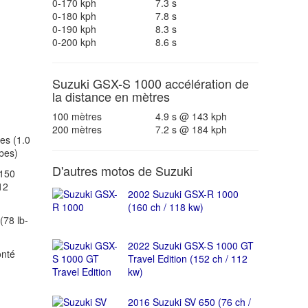
0-170 kph
7.3 s
0-180 kph
7.8 s
0-190 kph
8.3 s
0-200 kph
8.6 s
Suzuki GSX-S 1000 accélération de
la distance en mètres
100 mètres
4.9 s @ 143 kph
200 mètres
7.2 s @ 184 kph
es (1.0
ubes)
D'autres motos de Suzuki
(150
12
2002 Suzuki GSX-R 1000
(160 ch / 118 kw)
78 lb-
2022 Suzuki GSX-S 1000 GT
onté
Travel Edition (152 ch / 112
kw)
2016 Suzuki SV 650 (76 ch /