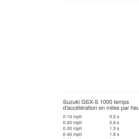
Suzuki GSX-S 1000 temps
d'accélération en miles par he
0-10 mph
0.5 s
0-20 mph
0.9 s
0-30 mph
1.3 s
0-40 mph
1.8 s